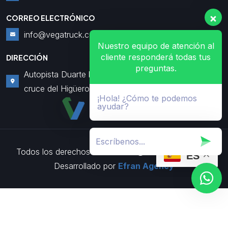
CORREO ELECTRÓNICO
info@vegatruck.com
Nuestro equipo de atención al
cliente responderá todas tus
DIRECCIÓN
preguntas.
Autopista Duarte km3
cruce del Higüero
¡Hola! ¿Cómo te podemos
ayudar?
Todos los derechos reservados
VegaTruck, SRL |
ES
Desarrollado por
Efran Agency