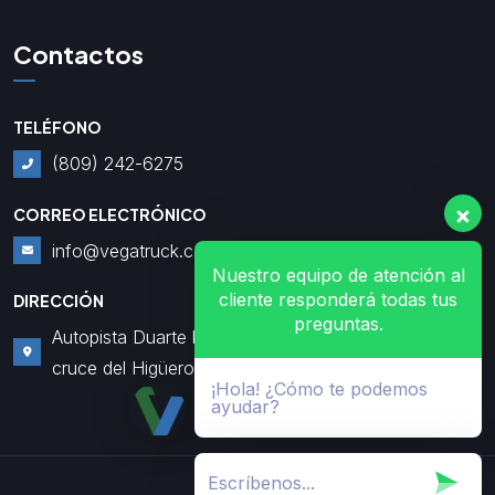
Contactos
TELÉFONO
(809) 242-6275
CORREO ELECTRÓNICO
info@vegatruck.com
Nuestro equipo de atención al
cliente responderá todas tus
DIRECCIÓN
preguntas.
Autopista Duarte km3
cruce del Higüero
¡Hola! ¿Cómo te podemos
ayudar?